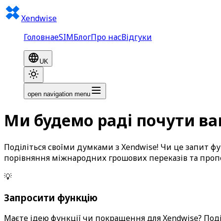
Xendwise
Головна
eSIM
Блог
Про нас
Відгуки
UK
open navigation menu
Ми будемо раді почути ва
Поділіться своїми думками з Xendwise! Чи це запит ф
порівняння міжнародних грошових переказів та пропо
💡
Запросити функцію
Маєте ідею функції чи покращення для Xendwise? По