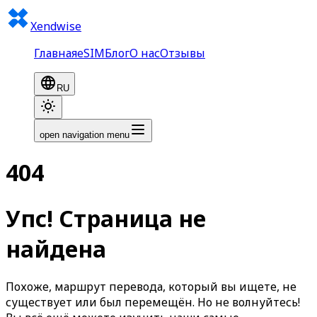
Xendwise
Главная
eSIM
Блог
О нас
Отзывы
RU
open navigation menu
404
Упс! Страница не
найдена
Похоже, маршрут перевода, который вы ищете, не
существует или был перемещён. Но не волнуйтесь!